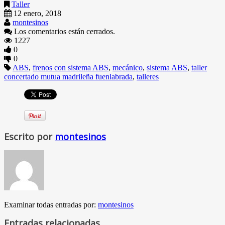
Taller
12 enero, 2018
montesinos
Los comentarios están cerrados.
1227
0
0
ABS
,
frenos con sistema ABS
,
mecánico
,
sistema ABS
,
taller
concertado mutua madrileña fuenlabrada
,
talleres
Escrito por
montesinos
Examinar todas entradas por:
montesinos
Entradas relacionadas