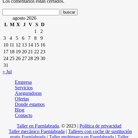
Los comentarios están cerrados.
agosto 2026
L
M
X
J
V
S
D
1
2
3
4
5
6
7
8
9
10
11
12
13
14
15
16
17
18
19
20
21
22
23
24
25
26
27
28
29
30
31
« Jul
Empresa
Servicios
Aseguradoras
Ofertas
Donde estamos
Blog
Contacto
Taller en Fuenlabrada
.
© 2023 |
Política de privacidad
Taller mecánico Fuenlabrada
|
Talleres con coche de sustitución
gratis Fuenlabrada
|
Taller multimarca en Fuenlabrada
|
Taller