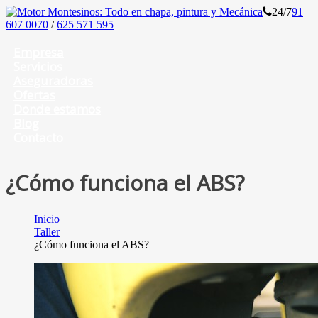
24/7
91
607 0070
/
625 571 595
Empresa
Servicios
Aseguradoras
Ofertas
Donde estamos
Blog
Contacto
¿Cómo funciona el ABS?
Inicio
Taller
¿Cómo funciona el ABS?