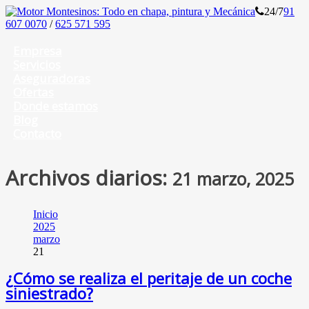
24/7
91
607 0070
/
625 571 595
Empresa
Servicios
Aseguradoras
Ofertas
Donde estamos
Blog
Contacto
Archivos diarios:
21 marzo, 2025
Inicio
2025
marzo
21
¿Cómo se realiza el peritaje de un coche
siniestrado?