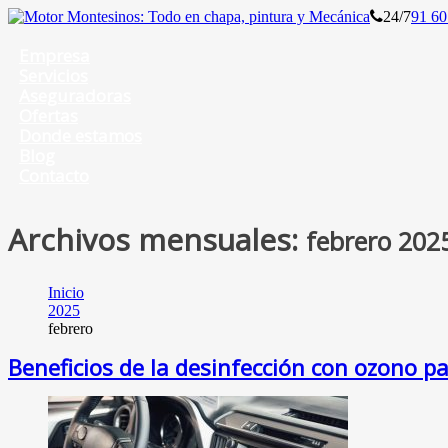
24/7
91 60
Empresa
Servicios
Aseguradoras
Ofertas
Donde estamos
Blog
Contacto
Archivos mensuales:
febrero 202
Inicio
2025
febrero
Beneficios de la desinfección con ozono pa