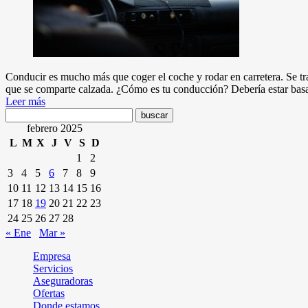
Conducir es mucho más que coger el coche y rodar en carretera. Se trat
que se comparte calzada. ¿Cómo es tu conducción? Debería estar bas
Leer más
febrero 2025
L
M
X
J
V
S
D
1
2
3
4
5
6
7
8
9
10
11
12
13
14
15
16
17
18
19
20
21
22
23
24
25
26
27
28
« Ene
Mar »
Empresa
Servicios
Aseguradoras
Ofertas
Donde estamos