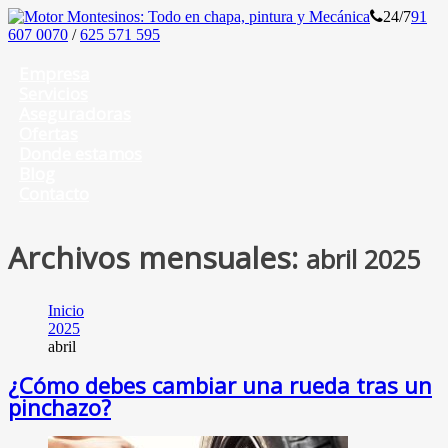
24/7
91
607 0070
/
625 571 595
Empresa
Servicios
Aseguradoras
Ofertas
Donde estamos
Blog
Contacto
Archivos mensuales:
abril 2025
Inicio
2025
abril
¿Cómo debes cambiar una rueda tras un
pinchazo?