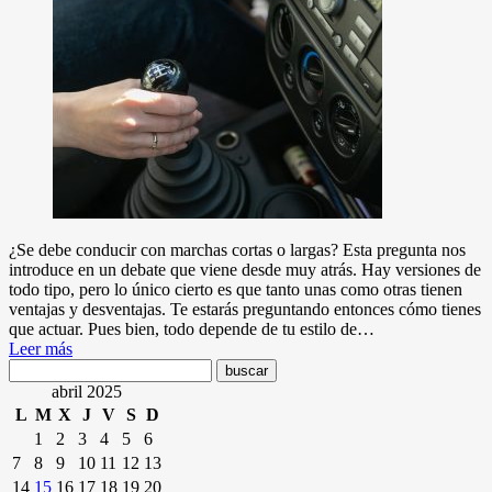
¿Se debe conducir con marchas cortas o largas? Esta pregunta nos
introduce en un debate que viene desde muy atrás. Hay versiones de
todo tipo, pero lo único cierto es que tanto unas como otras tienen
ventajas y desventajas. Te estarás preguntando entonces cómo tienes
que actuar. Pues bien, todo depende de tu estilo de…
Leer más
abril 2025
L
M
X
J
V
S
D
1
2
3
4
5
6
7
8
9
10
11
12
13
14
15
16
17
18
19
20