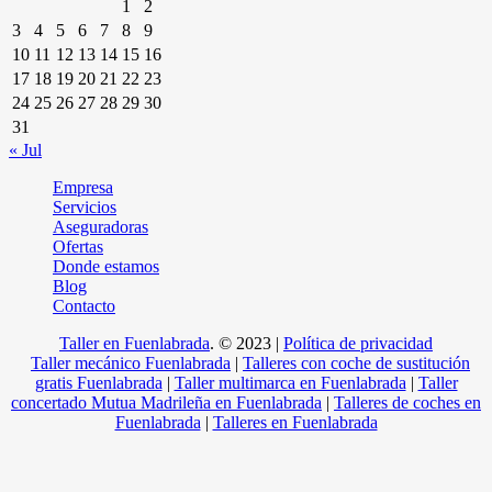
1
2
3
4
5
6
7
8
9
10
11
12
13
14
15
16
17
18
19
20
21
22
23
24
25
26
27
28
29
30
31
« Jul
Empresa
Servicios
Aseguradoras
Ofertas
Donde estamos
Blog
Contacto
Taller en Fuenlabrada
.
© 2023 |
Política de privacidad
Taller mecánico Fuenlabrada
|
Talleres con coche de sustitución
gratis Fuenlabrada
|
Taller multimarca en Fuenlabrada
|
Taller
concertado Mutua Madrileña en Fuenlabrada
|
Talleres de coches en
Fuenlabrada
|
Talleres en Fuenlabrada