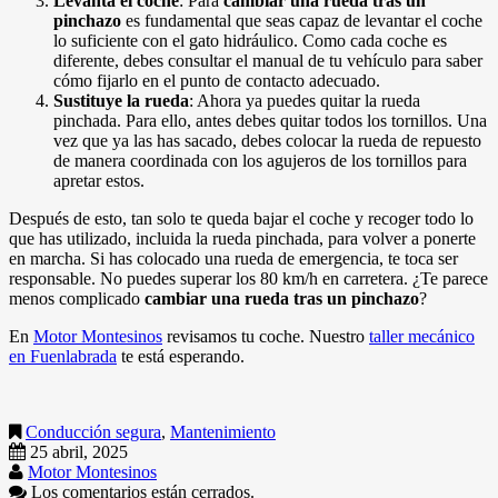
Levanta el coche
: Para
cambiar una rueda tras un
pinchazo
es fundamental que seas capaz de levantar el coche
lo suficiente con el gato hidráulico. Como cada coche es
diferente, debes consultar el manual de tu vehículo para saber
cómo fijarlo en el punto de contacto adecuado.
Sustituye la rueda
: Ahora ya puedes quitar la rueda
pinchada. Para ello, antes debes quitar todos los tornillos. Una
vez que ya las has sacado, debes colocar la rueda de repuesto
de manera coordinada con los agujeros de los tornillos para
apretar estos.
Después de esto, tan solo te queda bajar el coche y recoger todo lo
que has utilizado, incluida la rueda pinchada, para volver a ponerte
en marcha. Si has colocado una rueda de emergencia, te toca ser
responsable. No puedes superar los 80 km/h en carretera. ¿Te parece
menos complicado
cambiar una rueda tras un pinchazo
?
En
Motor Montesinos
revisamos tu coche. Nuestro
taller mecánico
en Fuenlabrada
te está esperando.
Conducción segura
,
Mantenimiento
25 abril, 2025
Motor Montesinos
Los comentarios están cerrados.