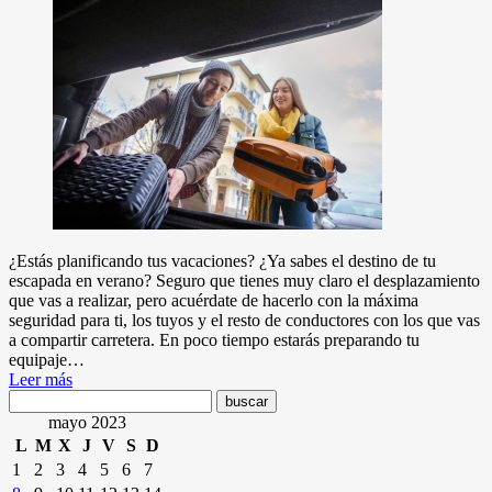
¿Estás planificando tus vacaciones? ¿Ya sabes el destino de tu
escapada en verano? Seguro que tienes muy claro el desplazamiento
que vas a realizar, pero acuérdate de hacerlo con la máxima
seguridad para ti, los tuyos y el resto de conductores con los que vas
a compartir carretera. En poco tiempo estarás preparando tu
equipaje…
Leer más
mayo 2023
L
M
X
J
V
S
D
1
2
3
4
5
6
7