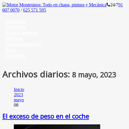
24/7
91
607 0070
/
625 571 595
Empresa
Servicios
Aseguradoras
Ofertas
Donde estamos
Blog
Contacto
Archivos diarios:
8 mayo, 2023
Inicio
2023
mayo
08
El exceso de peso en el coche