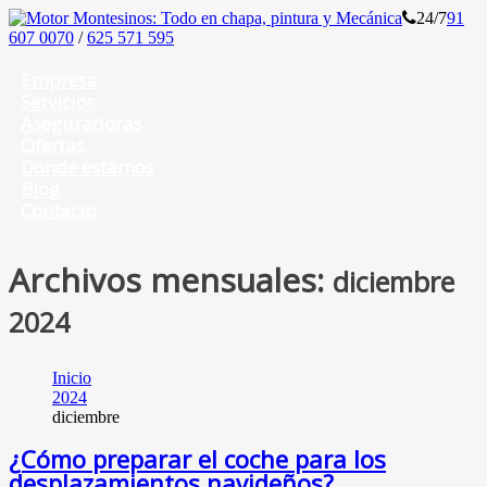
24/7
91
607 0070
/
625 571 595
Empresa
Servicios
Aseguradoras
Ofertas
Donde estamos
Blog
Contacto
Archivos mensuales:
diciembre
2024
Inicio
2024
diciembre
¿Cómo preparar el coche para los
desplazamientos navideños?