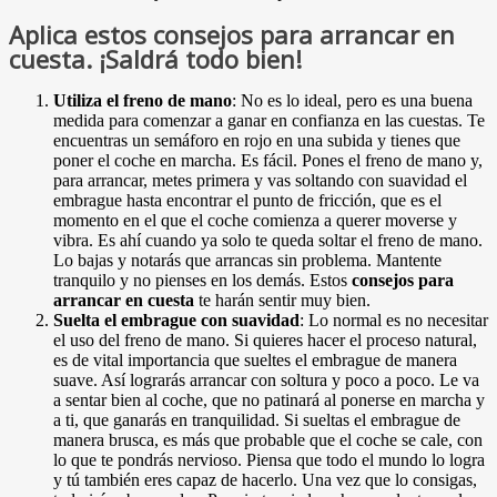
Aplica estos consejos para arrancar en
cuesta. ¡Saldrá todo bien!
Utiliza el freno de mano
: No es lo ideal, pero es una buena
medida para comenzar a ganar en confianza en las cuestas. Te
encuentras un semáforo en rojo en una subida y tienes que
poner el coche en marcha. Es fácil. Pones el freno de mano y,
para arrancar, metes primera y vas soltando con suavidad el
embrague hasta encontrar el punto de fricción, que es el
momento en el que el coche comienza a querer moverse y
vibra. Es ahí cuando ya solo te queda soltar el freno de mano.
Lo bajas y notarás que arrancas sin problema. Mantente
tranquilo y no pienses en los demás. Estos
consejos para
arrancar en cuesta
te harán sentir muy bien.
Suelta el embrague con suavidad
: Lo normal es no necesitar
el uso del freno de mano. Si quieres hacer el proceso natural,
es de vital importancia que sueltes el embrague de manera
suave. Así lograrás arrancar con soltura y poco a poco. Le va
a sentar bien al coche, que no patinará al ponerse en marcha y
a ti, que ganarás en tranquilidad. Si sueltas el embrague de
manera brusca, es más que probable que el coche se cale, con
lo que te pondrás nervioso. Piensa que todo el mundo lo logra
y tú también eres capaz de hacerlo. Una vez que lo consigas,