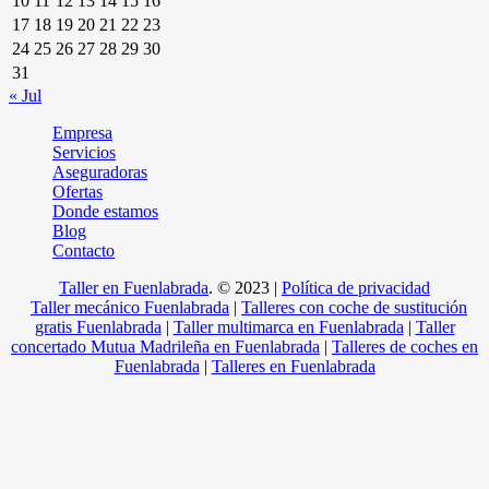
10
11
12
13
14
15
16
17
18
19
20
21
22
23
24
25
26
27
28
29
30
31
« Jul
Empresa
Servicios
Aseguradoras
Ofertas
Donde estamos
Blog
Contacto
Taller en Fuenlabrada
.
© 2023 |
Política de privacidad
Taller mecánico Fuenlabrada
|
Talleres con coche de sustitución
gratis Fuenlabrada
|
Taller multimarca en Fuenlabrada
|
Taller
concertado Mutua Madrileña en Fuenlabrada
|
Talleres de coches en
Fuenlabrada
|
Talleres en Fuenlabrada