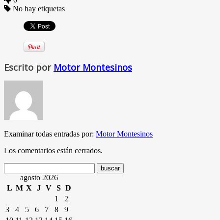
No hay etiquetas
Escrito por
Motor Montesinos
Examinar todas entradas por:
Motor Montesinos
Los comentarios están cerrados.
agosto 2026
L
M
X
J
V
S
D
1
2
3
4
5
6
7
8
9