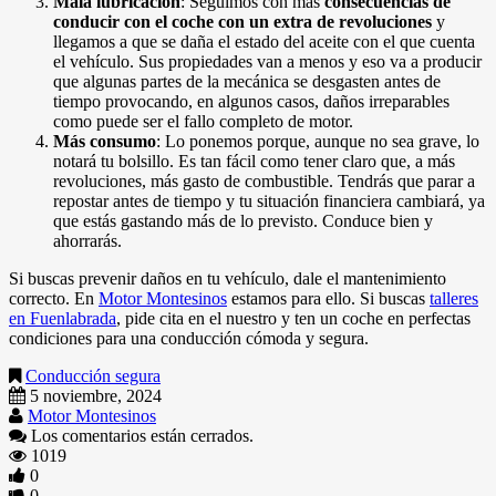
Mala lubricación
: Seguimos con más
consecuencias de
conducir con el coche con un extra de revoluciones
y
llegamos a que se daña el estado del aceite con el que cuenta
el vehículo. Sus propiedades van a menos y eso va a producir
que algunas partes de la mecánica se desgasten antes de
tiempo provocando, en algunos casos, daños irreparables
como puede ser el fallo completo de motor.
Más consumo
: Lo ponemos porque, aunque no sea grave, lo
notará tu bolsillo. Es tan fácil como tener claro que, a más
revoluciones, más gasto de combustible. Tendrás que parar a
repostar antes de tiempo y tu situación financiera cambiará, ya
que estás gastando más de lo previsto. Conduce bien y
ahorrarás.
Si buscas prevenir daños en tu vehículo, dale el mantenimiento
correcto. En
Motor Montesinos
estamos para ello. Si buscas
talleres
en Fuenlabrada
, pide cita en el nuestro
y ten un coche en perfectas
condiciones para una conducción cómoda y segura.
Conducción segura
5 noviembre, 2024
Motor Montesinos
Los comentarios están cerrados.
1019
0
0