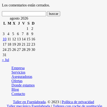
Los comentarios están cerrados.
agosto 2026
L
M
X
J
V
S
D
1
2
3
4
5
6
7
8
9
10
11
12
13
14
15
16
17
18
19
20
21
22
23
24
25
26
27
28
29
30
31
« Jul
Empresa
Servicios
Aseguradoras
Ofertas
Donde estamos
Blog
Contacto
Taller en Fuenlabrada
.
© 2023 |
Política de privacidad
Taller mecánico Fuenlabrada
|
Talleres con coche de sustitución