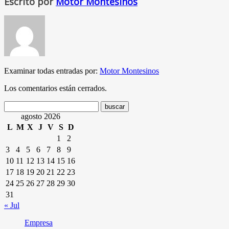
Escrito por
Motor Montesinos
Examinar todas entradas por:
Motor Montesinos
Los comentarios están cerrados.
agosto 2026
L
M
X
J
V
S
D
1
2
3
4
5
6
7
8
9
10
11
12
13
14
15
16
17
18
19
20
21
22
23
24
25
26
27
28
29
30
31
« Jul
Empresa