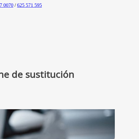
7 0070
/
625 571 595
he de sustitución