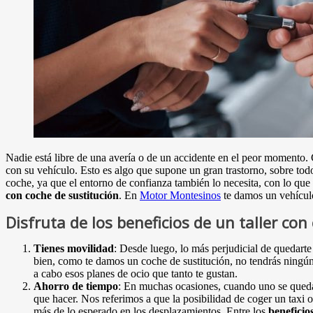
Nadie está libre de una avería o de un accidente en el peor momento. 
con su vehículo. Esto es algo que supone un gran trastorno, sobre tod
coche, ya que el entorno de confianza también lo necesita, con lo que n
con coche de sustitución
. En
Motor Montesinos
te damos un vehículo
Disfruta de los beneficios de un taller con
Tienes movilidad
: Desde luego, lo más perjudicial de quedarte
bien, como te damos un coche de sustitución, no tendrás ningún 
a cabo esos planes de ocio que tanto te gustan.
Ahorro de tiempo
: En muchas ocasiones, cuando uno se queda s
que hacer. Nos referimos a que la posibilidad de coger un taxi o
más de lo esperado en los desplazamientos. Entre los
beneficio