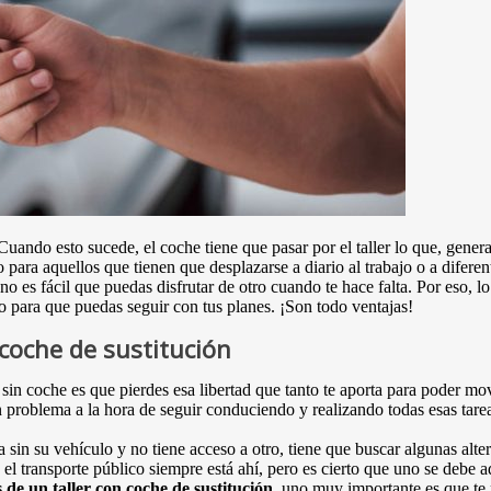
Cuando esto sucede, el coche tiene que pasar por el taller lo que, gene
o para aquellos que tienen que desplazarse a diario al trabajo o a difer
o es fácil que puedas disfrutar de otro cuando te hace falta. Por eso, l
 para que puedas seguir con tus planes. ¡Son todo ventajas!
 coche de sustitución
 sin coche es que pierdes esa libertad que tanto te aporta para poder mo
problema a la hora de seguir conduciendo y realizando todas esas tareas
in su vehículo y no tiene acceso a otro, tiene que buscar algunas altern
 el transporte público siempre está ahí, pero es cierto que uno se debe 
s de un taller con coche de sustitución
, uno muy importante es que te 